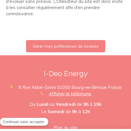
d'évoluer sans préavis. L'Utilisateur du site est donc invité
à les consulter régulièrement afin d'en prendre
connaissance.
Gérer mes préférences de cookies
I-Deo Energy
9 Rue Abbé-Gorini
01000
Bourg-en-Bresse
France
Afficher le téléphone
Du
Lundi
au
Vendredi
de
9h
à
19h
Le
Samedi
de
9h
à
12h
Plan du site