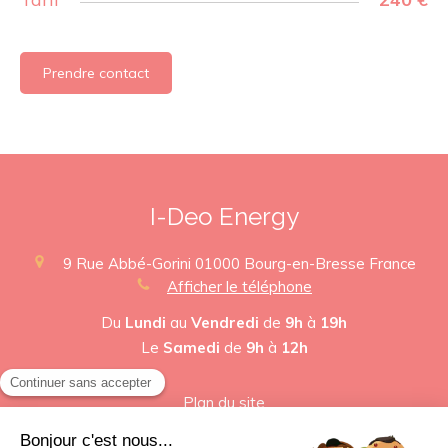
Prendre contact
I-Deo Energy
9 Rue Abbé-Gorini
01000
Bourg-en-Bresse
France
Afficher le téléphone
Du
Lundi
au
Vendredi
de
9h
à
19h
Le
Samedi
de
9h
à
12h
Plan du site
Mentions légales